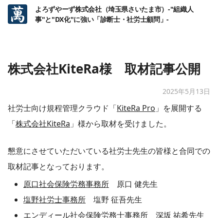
よろずやーず株式会社（埼玉県さいたま市）-"組織人
事"と"DX化"に強い「診断士・社労士顧問」-
株式会社KiteRa様 取材記事公開
2025年5月13日
社労士向け規程管理クラウド「
KiteRa Pro
」を展開する
「
株式会社KiteRa
」様から取材を受けました。
懇意にさせていただいている社労士先生の皆様と合同での
取材記事となっております。
原口社会保険労務事務所
原口 健先生
塩野社労士事務所
塩野 征吾先生
エンディール社会保険労務士事務所
深坂 祐希先生