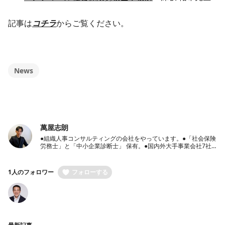
記事は
コチラ
からご覧ください。
News
萬屋志朗
●組織人事コンサルティングの会社をやっています。●「社会保険
労務士」と「中小企業診断士」 保有。●国内外大手事業会社7社
での豊富な人事経験保有●経営者のパートナーとして、経営戦
略・人事戦略のご相談から労働社会保険手続き代行までワンスト
ップ支援
1人のフォロワー
フォローする