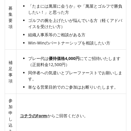
「たまには萬屋に会うか」や「萬屋とゴルフで勝負
募
したい！」と思った方
集
要
ゴルフの腕を上げたいが悩んでいる方（軽くアドバ
項
イスを受けたい方）
組織人事系等のご相談がある方
Win-Winのパートナーシップを相談したい方
プレー代は
優待価格4,000円
にてご招待いたします
補
（正規料金12,500円）
足
同伴者への気遣いとプレーファーストでお願いしま
事
す。
項
単なる営業目的でのご参加はお断りいたします。
参
加
申
コチラのForm
からご回答ください。
し
込