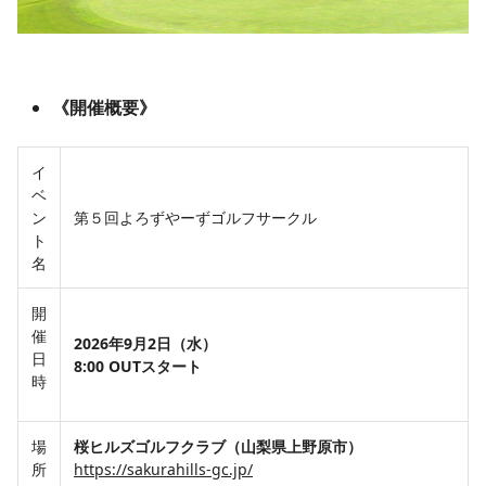
《開催概要》
イ
ベ
ン
第５回よろずやーずゴルフサークル
ト
名
開
催
2026年9月2日（水）
日
8:00 OUTスタート
時
場
桜ヒルズゴルフクラブ（山梨県上野原市
）
所
https://sakurahills-gc.jp/