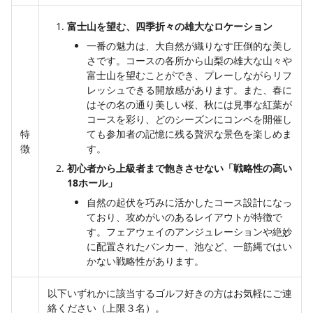
富士山を望む、四季折々の雄大なロケーション
一番の魅力は、大自然が織りなす圧倒的な美し
さです。コースの各所から山梨の雄大な山々や
富士山を望むことができ、プレーしながらリフ
レッシュできる開放感があります。また、春に
はその名の通り美しい桜、秋には見事な紅葉が
コースを彩り、どのシーズンにコンペを開催し
特
ても参加者の記憶に残る贅沢な景色を楽しめま
徴
す。
初心者から上級者まで飽きさせない「戦略性の高い
18ホール」
自然の起伏を巧みに活かしたコース設計になっ
ており、攻めがいのあるレイアウトが特徴で
す。フェアウェイのアンジュレーションや絶妙
に配置されたバンカー、池など、一筋縄ではい
かない戦略性があります。
以下いずれかに該当するゴルフ好きの方はお気軽にご連
絡ください（上限３名）。