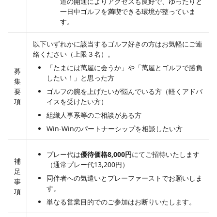
道の開通によりアクセスも良好で、ゆったりと
一日中ゴルフを満喫できる環境が整っていま
す。
以下いずれかに該当するゴルフ好きの方はお気軽にご連
絡ください（上限３名）。
「たまには萬屋に会うか」や「萬屋とゴルフで勝負
募
したい！」と思った方
集
要
ゴルフの腕を上げたいが悩んでいる方（軽くアドバ
項
イスを受けたい方）
組織人事系等のご相談がある方
Win-Winのパートナーシップを相談したい方
プレー代は
優待価格8,000円
にてご招待いたします
補
（通常プレー代13,200円）
足
同伴者への気遣いとプレーファーストでお願いしま
事
す。
項
単なる営業目的でのご参加はお断りいたします。