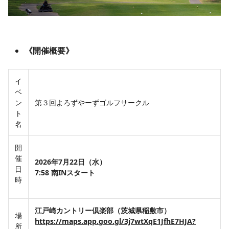
《開催概要》
イ
ベ
ン
第３回よろずやーずゴルフサークル
ト
名
開
催
2026年7月22日（水）
日
7:58 南INスタート
時
江戸崎カントリー倶楽部（茨城県稲敷市）
場
https://maps.app.goo.gl/3j7wtXqE1JfhE7HJA?
所