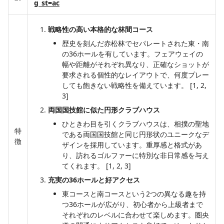
g_st=ac
戦略性の高い本格的な林間コース
歴史を刻んだ赤松林でセパレートされた東・南
の36ホールを有しています。フェアウェイの
幅や距離がそれぞれ異なり、正確なショットが
要求される個性的なレイアウトで、何度プレー
しても飽きない戦略性を備えています。 [1, 2,
3]
両国国技館に似た円形クラブハウス
ひときわ目を引くクラブハウスは、相撲の聖地
特
である両国国技館と同じ円形状のユニークなデ
徴
ザインを採用しています。重厚感と格式があ
り、訪れるゴルファーに特別な非日常感を与え
てくれます。 [1, 2, 3]
充実の36ホールと好アクセス
東コースと南コースという2つの異なる趣を持
つ36ホールが広がり、初心者から上級者まで
それぞれのレベルに合わせて楽しめます。圏央