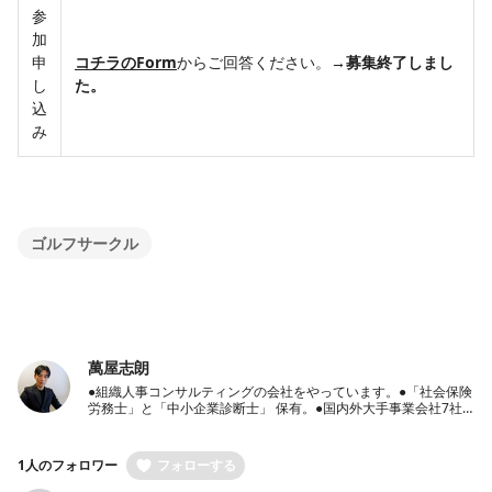
参
加
申
コチラのForm
からご回答ください。
→
募集終了しまし
し
た。
込
み
ゴルフサークル
萬屋志朗
●組織人事コンサルティングの会社をやっています。●「社会保険
労務士」と「中小企業診断士」 保有。●国内外大手事業会社7社
での豊富な人事経験保有●経営者のパートナーとして、経営戦
略・人事戦略のご相談から労働社会保険手続き代行までワンスト
ップ支援
1人のフォロワー
フォローする