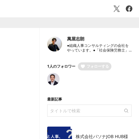
萬屋志朗
●組織人事コンサルティングの会社を
やっています。●「社会保険労務士」
と「中小企業診断士」 保有。●国内外
大手事業会社7社での豊富な人事経験
保有●経営者のパートナーとして、経
1人のフォロワー
フォローする
営戦略・人事戦略のご相談から労働社
会保険手続き代行までワンストップ支
援
最新記事
株式会社パソナJOB HUB様