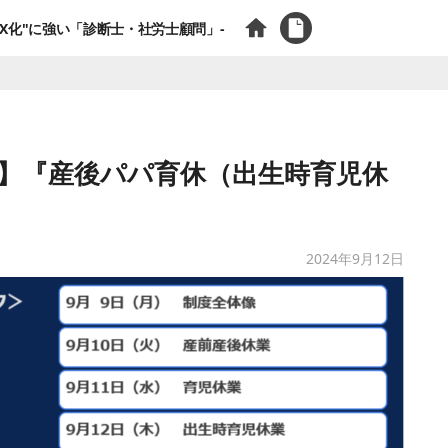
X化"に強い「診断士・社労士顧問」-
－④】『産後パパ育休（出生時育児休
2024年9月12日