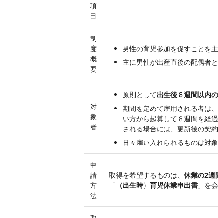
項
目
制
度
男性の育児参加を促すことを主
概
主に男性が出産直後の配偶者と
要
原則として
出生後８週間以内の
対
期間を定めて雇用される者は、
象
い方から起算して８週間を経過
者
される場合には、更新後の契約
日々雇い入れられるものは対象
申
請
取得を希望するものは、
休業の2週
方
「
（出生時）育児休業申出書
」を会
法
取