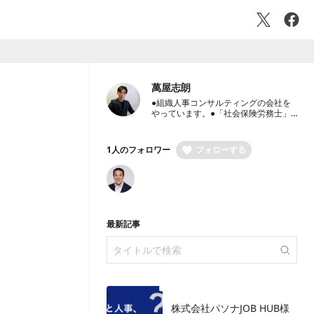
萬屋志朗
●組織人事コンサルティングの会社を
やっています。●「社会保険労務士」
と「中小企業診断士」 保有。●国内外
大手事業会社7社での豊富な人事経験
保有●経営者のパートナーとして、経
1人のフォロワー
フォローする
営戦略・人事戦略のご相談から労働社
会保険手続き代行までワンストップ支
援
最新記事
株式会社パソナJOB HUB様