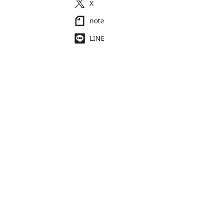
X
note
LINE