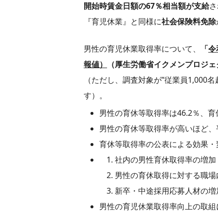
開始時賃金
日額の67％相当額が支給
さ
『育児休業』と同様に
社会保険料免除
男性の育児休業取得率について、
「
令
報値）
（厚生労働省イクメンプロジェ
（ただし、調査対象が”従業員1,00
す）。
男性の育休等取得率は46.2％、育
男性の育休等取得率が高いほど、
育休等取得率の公表による効果・
社内の男性育休取得率の増加
男性の育休取得に対する職場
新卒・中途採用応募人材の増
男性の育児休業取得率向上の取組