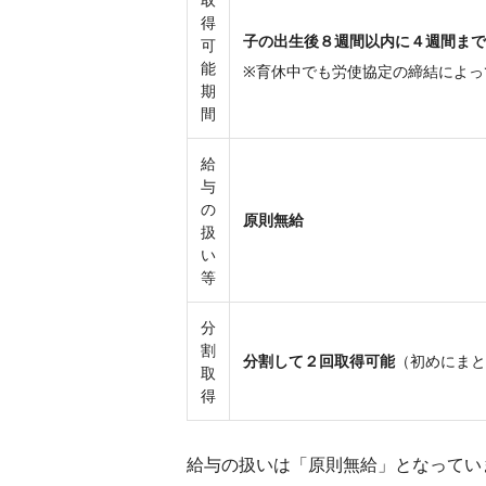
得
子の出生後８週間以内に４週間まで
可
能
※育休中でも労使協定の締結によっ
期
間
給
与
の
原則無給
扱
い
等
分
割
分割して２回取得可能
（初めにまと
取
得
給与の扱いは「原則無給」となってい