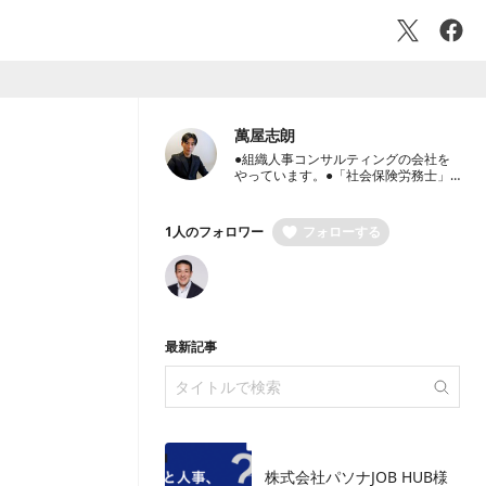
萬屋志朗
●組織人事コンサルティングの会社を
やっています。●「社会保険労務士」
と「中小企業診断士」 保有。●国内外
大手事業会社7社での豊富な人事経験
保有●経営者のパートナーとして、経
1人のフォロワー
フォローする
営戦略・人事戦略のご相談から労働社
会保険手続き代行までワンストップ支
援
最新記事
株式会社パソナJOB HUB様