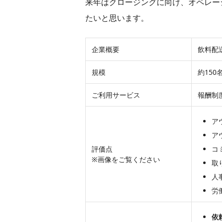
来年はクロージングに向け、オペレー
たいと思います。
企業概要
飲料配
規模
約150
ご利用サービス
報酬制
ア
ア
評価点
コ
※画像をご覧ください
人
労
依