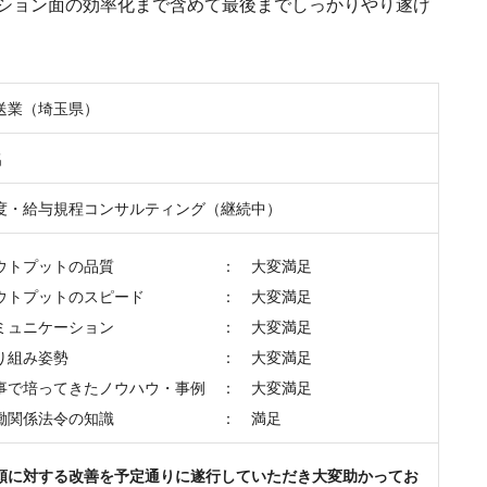
ション面の効率化まで含めて最後までしっかりやり遂げ
送業（埼玉県）
名
度・給与規程コンサルティング（継続中）
ウトプットの品質 ： 大変満足
ウトプットのスピード ： 大変満足
ミュニケーション ： 大変満足
取り組み姿勢 ： 大変満足
事で培ってきたノウハウ・事例 ： 大変満足
働関係法令の知識 ： 満足
頼に対する改善を予定通りに遂行していただき大変助かってお