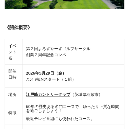
《開催概要》
イベ
第２回よろずやーずゴルフサークル
ント
創業２周年記念コンペ
名
開催
2026年5月29日（金）
日時
7:51 南INスタート（１組）
場所
江戸崎カントリークラブ
（茨城県稲敷市）
60年の歴史ある名門コースで、ゆったり上質な時間
を過ごしましょう！
特徴
最近テレビ番組にも使われたコース。