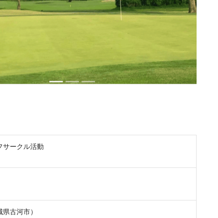
フサークル活動
）
城県古河市）