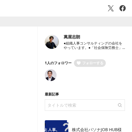
萬屋志朗
●組織人事コンサルティングの会社を
やっています。●「社会保険労務士」
と「中小企業診断士」 保有。●国内外
大手事業会社7社での豊富な人事経験
保有●経営者のパートナーとして、経
1人のフォロワー
フォローする
営戦略・人事戦略のご相談から労働社
会保険手続き代行までワンストップ支
援
最新記事
株式会社パソナJOB HUB様