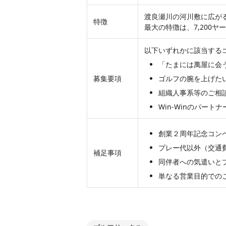
渡良瀬川の河川敷に広が
特徴
最大の特徴は、7,200
以下いずれかに該当する
「たまには萬屋に会
募集要項
ゴルフの腕を上げた
組織人事系等のご相
Win-Winのパー
創業２周年記念コン
プレー代以外（交通
補足事項
同伴者への気遣いと
単なる営業目的での