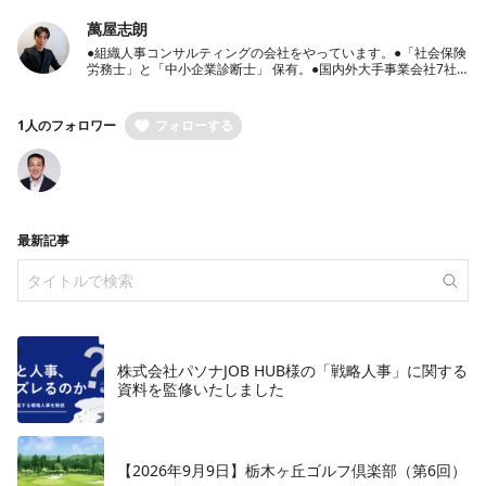
萬屋志朗
●組織人事コンサルティングの会社をやっています。●「社会保険
労務士」と「中小企業診断士」 保有。●国内外大手事業会社7社
での豊富な人事経験保有●経営者のパートナーとして、経営戦
略・人事戦略のご相談から労働社会保険手続き代行までワンスト
ップ支援
1人のフォロワー
フォローする
最新記事
株式会社パソナJOB HUB様の「戦略人事」に関する
資料を監修いたしました
【2026年9月9日】栃木ヶ丘ゴルフ倶楽部（第6回）